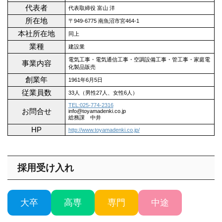
代表者
代表取締役 富山 洋
所在地
〒949-6775 南魚沼市宮464-1
本社所在地
同上
業種
建設業
電気工事・電気通信工事・空調設備工事・管工事・家庭電
事業内容
化製品販売
創業年
1961年6月5日
従業員数
33人（男性27人、女性6人）
TEL:025-774-2316
お問合せ
info@toyamadenki.co.jp
総務課 中井
HP
http://www.toyamadenki.co.jp/
採用受け入れ
大卒
高専
専門
中途