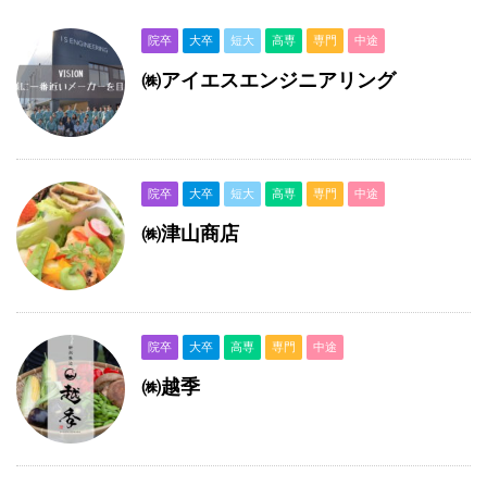
院卒
大卒
短大
高専
専門
中途
㈱アイエスエンジニアリング
院卒
大卒
短大
高専
専門
中途
㈱津山商店
院卒
大卒
高専
専門
中途
㈱越季