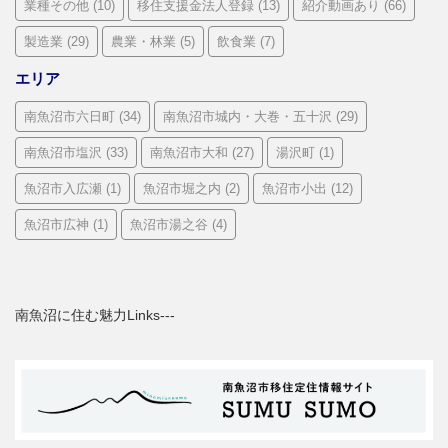
業種その他
(10)
移住支援金法人登録
(13)
紹介動画あり
(66)
製造業
(29)
農業・林業
(5)
飲食業
(7)
エリア
南魚沼市六日町
(34)
南魚沼市城内・大巻・五十沢
(29)
南魚沼市塩沢
(33)
南魚沼市大和
(27)
湯沢町
(1)
魚沼市入広瀬
(1)
魚沼市堀之内
(2)
魚沼市小出
(12)
魚沼市広神
(1)
魚沼市湯之谷
(4)
南魚沼に住む魅力Links---