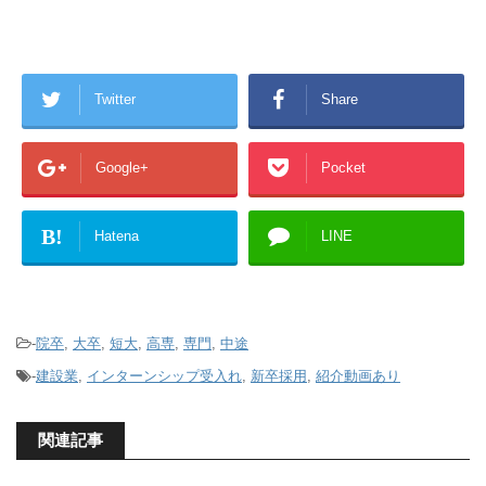
Twitter
Share
Google+
Pocket
B!
Hatena
LINE
-
院卒
,
大卒
,
短大
,
高専
,
専門
,
中途
-
建設業
,
インターンシップ受入れ
,
新卒採用
,
紹介動画あり
関連記事