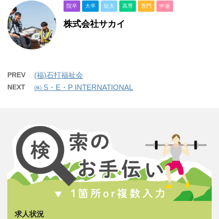
院卒
大卒
短大
高専
専門
中途
株式会社サカイ
PREV
(福)石打福祉会
NEXT
㈱ S・E・P INTERNATIONAL
求人状況